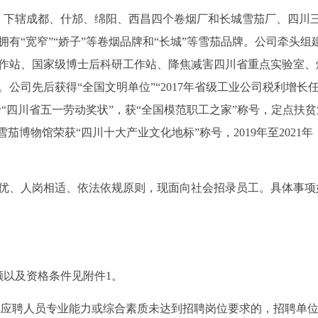
8日，下辖成都、什邡、绵阳、西昌四个卷烟厂和长城雪茄厂、四川
有“宽窄”“娇子”等卷烟品牌和“长城”等雪茄品牌。公司牵头组
作站、国家级博士后科研工作站、降焦减害四川省重点实验室、
公司先后获得“全国文明单位”“2017年省级工业公司税利增长
予“四川省五一劳动奖状”，获“全国模范职工之家”称号，定点扶贫
茄博物馆荣获“四川十大产业文化地标”称号，2019年至2021年
优、人岗相适、依法依规原则，现面向社会招录员工。具体事项
额以及资格条件见附件1。
，或应聘人员专业能力或综合素质未达到招聘岗位要求的，招聘单